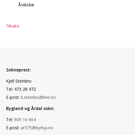
Åraksbø
Tilbake
Sokneprest:
Kjell Steinbru
Tel: 473 28 472
E-post:
k.steinbru@live.no
Bygland og Årdal sokn:
Tel:
909 16 664
E-post:
ar375@kyrkja.no