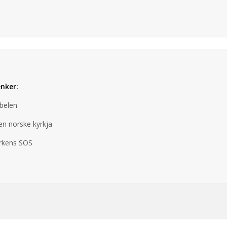
enker:
belen
n norske kyrkja
irkens SOS