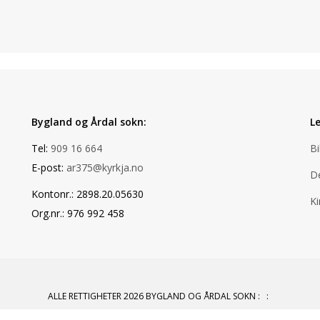
Bygland og Årdal sokn:
L
Tel:
909 16 664
Bi
E-post:
ar375@kyrkja.no
De
Kontonr.: 2898.20.05630
K
Org.nr.: 976 992 458
ALLE RETTIGHETER 2026 BYGLAND OG ÅRDAL SOKN
:
: