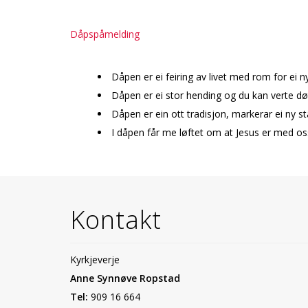
Dåpspåmelding
Dåpen er ei feiring av livet med rom for ei ny
Dåpen er ei stor hending og du kan verte døyp
Dåpen er ein flott tradisjon, markerar ei ny s
I dåpen får me løftet om at Jesus er med oss
Kontakt
Kyrkjeverje
Anne Synnøve Ropstad
Tel:
909 16 664